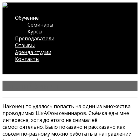
Обучение
Семинары
Курсы
Преподаватели
Отзывы
Аренда студии
Контакты
/* ?php $wdwt_front->slideshow(); ?*/
Евгений Зимин
Наконец то удалось попасть на один из множества
проводимых ШкАФом семинаров. Съёмка еды мне
интересна, хотя до этого не снимал её
самостоятельно. Было показано и рассказано как
совсем по-разному можно работать в направлении