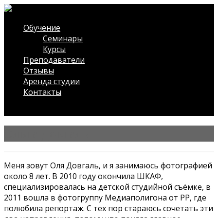
Обучение
Семинары
Курсы
Преподаватели
Отзывы
Аренда студии
Контакты
/* ?php $wdwt_front->slideshow(); ?*/
Ольга Довгаль
Меня зовут Оля Довгаль, и я занимаюсь фотографией
около 8 лет. В 2010 году окончила ШКАФ,
специализировалась на детской студийной съёмке, в
2011 вошла в фотогруппу Медиаполигона от РР, где
полюбила репортаж. С тех пор стараюсь сочетать эти