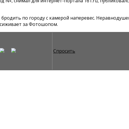
д N», снимал для интернет-портала 161.ru, публиковался 
 бродить по городу с камерой наперевес. Неравнодушен
осиживает за Фотошопом.
Спросить