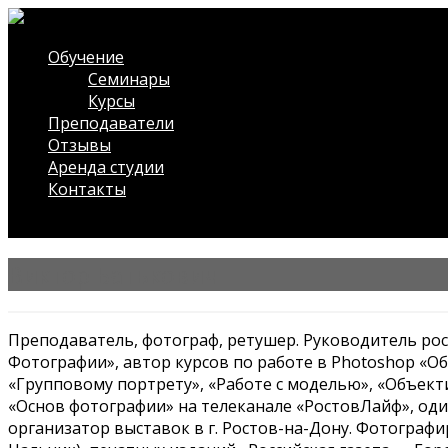
Обучение
Семинары
Курсы
Преподаватели
Отзывы
Аренда студии
Контакты
/* ?php $wdwt_front->slideshow(); ?*/
Виктор Батькович
Преподаватель, фотограф, ретушер. Руководитель р
Фотографии», автор курсов по работе в Photoshop «О
«Групповому портрету», «Работе с моделью», «Объект
«Основ фотографии» на телеканале «РостовЛайф», оди
организатор выставок в г. Ростов-на-Дону. Фотографи