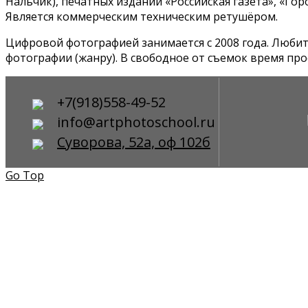
Нальчик), печатных изданий «Российская газета», «Горо
Является коммерческим техническим ретушёром.
Цифровой фотографией занимается с 2008 года. Любит
фотографии (жанру). В свободное от съемок время пр
+7(918)558-49-52
info@artphotoschool.ru
Суворова, 52а, оф 102б
Go Top