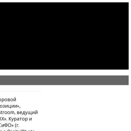
ифровой
озиции»,
htroom, ведущий
X». Куратор и
иФО» (г.