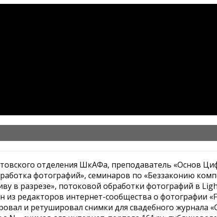
остовского отделения ШкАФа, преподаватель «Основ Ц
бработка фотографий», семинаров по «Беззаконию комп
иву в разрезе», потоковой обработки фотографий в Lig
н из редакторов интернет-сообщества о фотографии «FI
ровал и ретушировал снимки для свадебного журнала «С