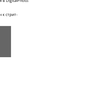
в DigitalPhoto.
 к стрит-