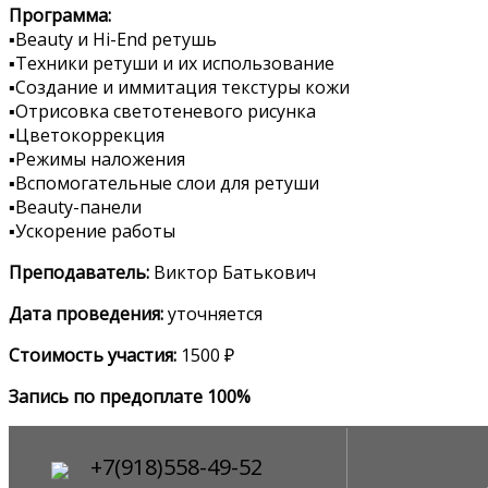
Программа:
▪️Beauty и Hi-End ретушь
▪️Техники ретуши и их использование
▪️Создание и иммитация текстуры кожи
▪️Отрисовка светотеневого рисунка
▪️Цветокоррекция
▪️Режимы наложения
▪️Вспомогательные слои для ретуши
▪️Beauty-панели
▪️Ускорение работы
Преподаватель:
Виктор Батькович
Дата проведения:
уточняется
Стоимость участия:
1500 ₽
Запись по предоплате 100%
+7(918)558-49-52