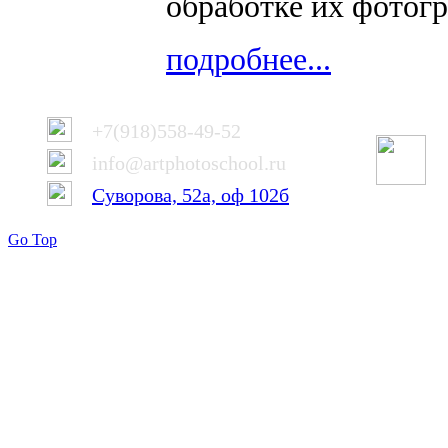
обработке их фотог
подробнее...
+7(918)558-49-52
info@artphotoschool.ru
Суворова, 52а, оф 102б
Go Top