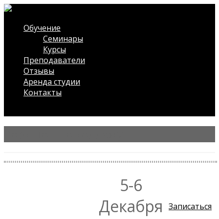
Обучение
Семинары
Курсы
Преподаватели
Отзывы
Аренда студии
Контакты
/* ?php $wdwt_front->slideshow(); ?*/
Воркшоп по коллажу
5-6
Декабря
Записаться