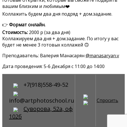
вашим близким и любимым❤️
Коллажить будем два дня подряд + дом.задание.
👉
Формат онлайн.
Стоимость:
2000 р (за два дня)
Коллажируем два дня + дом.задание. По итогу у вас
будет не менее 3 готовых коллажей 🙃
Преподаватель: Валерия Манасарян
@manasaryan.v
Дата проведения: 5-6 Декабря с 11:00 до 14:00
+7(918)558-49-52
info@artphotoschool.ru
Спросить
Суворова, 52а, оф
102б